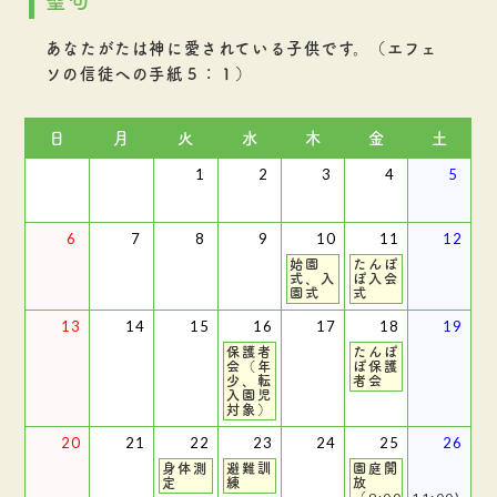
聖句
あなたがたは神に愛されている子供です。（エフェ
ソの信徒への手紙５：１）
日
月
火
水
木
金
土
1
2
3
4
5
6
7
8
9
10
11
12
始園
たんぽ
式、入
ぽ入会
園式
式
13
14
15
16
17
18
19
保護者
たんぽ
会（年
ぽ保護
少、転
者会
入園児
対象）
20
21
22
23
24
25
26
身体測
避難訓
園庭開
定
練
放