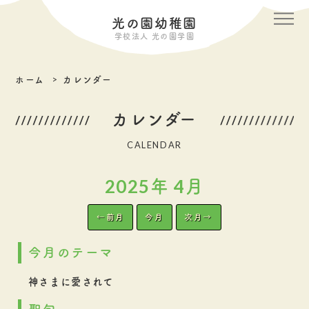
メニ
光の園幼稚園
学校法人 光の園学園
ホーム
カレンダー
カレンダー
CALENDAR
2025年 4月
←前月
今月
次月→
今月のテーマ
神さまに愛されて