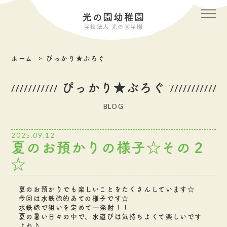
メニ
光の園幼稚園
学校法人 光の園学園
ホーム
ぴっかり★ぶろぐ
ぴっかり★ぶろぐ
BLOG
2025.09.12
夏のお預かりの様子☆その２
☆
夏のお預かりでも楽しいことをたくさんしています☆
今回は水鉄砲的あての様子です☆
水鉄砲で狙いを定めて～発射！！
夏の暑い日々の中で、水遊びは気持ちよくて楽しいです
よね♪