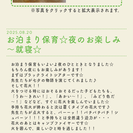
※写真をクリックすると拡大表示されます。
2025.08.20
お泊まり保育☆夜のお楽しみ
～就寝☆
お泊まり保育もいよいよ夜のひとときとなりました☆
もちろん夜にもお楽しみがあります！
まずはブラックライトシアターです☆
先生たちが七夕の物語を演じてくれました♪
そして花火！！
火をつける時にはおそるおそるだった子どもたちも、
「うわ～きれい！」、「あかい～！」、「みどり色だ
～！」などなど、すぐに花火を楽しんでいました☆
手持ち花火が終わると次は置くタイプの花火です♪
先生たちが点火すると、バーーッ！！パチパチパチ！シ
ュパーン！！！と手持ちとは全然違う迫力が・・・
花火のあとはキャンプファイヤーです☆
火を囲んで、楽しいひと時を過しました！！