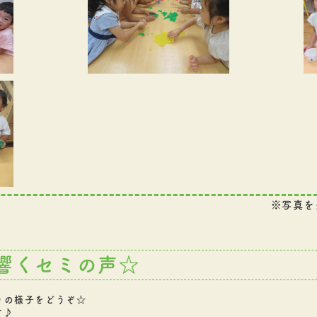
※写真を
響くセミの声☆
りの様子をどうぞ☆
す♪