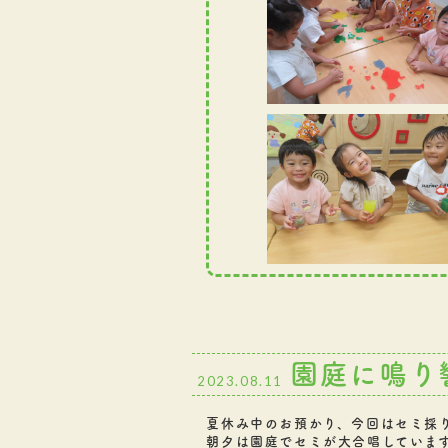
園庭に鳴り
2023.08.11
夏休み中のお預かり、今回はセミ採
朝夕は園庭でセミが大合唱していま