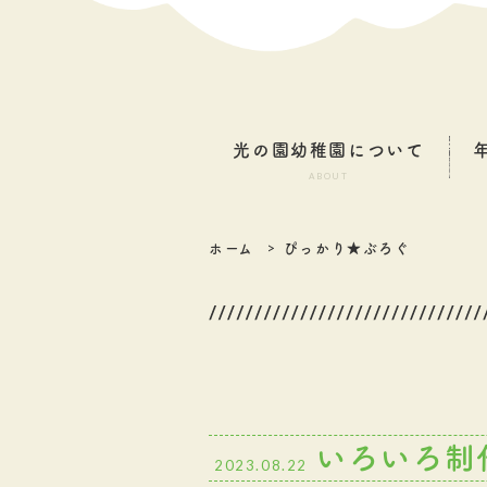
光の園幼稚園について
ABOUT
ホーム
ぴっかり★ぶろぐ
いろいろ制
2023.08.22