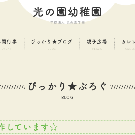
光の園幼稚園
学校法人 光の園学園
年間行事
ぴっかり★ブログ
親子広場
カレ
EVENT
BLOG
PLAZA
CALE
ぴっかり★ぶろぐ
BLOG
作しています☆