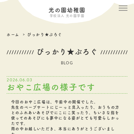
メニ
光の園幼稚園
学校法人 光の園学園
ホーム
ぴっかり★ぶろぐ
ぴっかり★ぶろぐ
BLOG
2026.06.03
おやこ広場の様子です
今回のおやこ広場は、午前中の開催でした。
先生のペープサートにじーっと見入ったり、おうちの方
とのふれあいあそびでにこにこ笑ったり、ちいさな指を
使ってのあそびにも夢中になる姿がとても可愛らしかっ
たです。
雨の中お越しいただき、本当にありがとうございまし