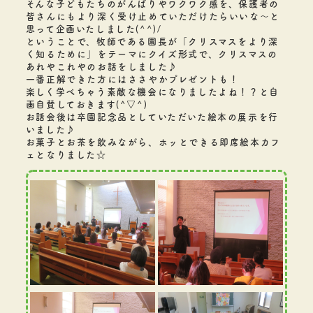
そんな子どもたちのがんばりやワクワク感を、保護者の
皆さんにもより深く受け止めていただけたらいいな～と
思って企画いたしました(^^)/
ということで、牧師である園長が「クリスマスをより深
く知るために」をテーマにクイズ形式で、クリスマスの
あれやこれやのお話をしました♪
一番正解できた方にはささやかプレゼントも！
楽しく学べちゃう素敵な機会になりましたよね！？と自
画自賛しておきます(^▽^)
お話会後は卒園記念品としていただいた絵本の展示を行
いました♪
お菓子とお茶を飲みながら、ホッとできる即席絵本カフ
ェとなりました☆