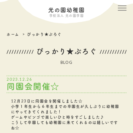
メニ
光の園幼稚園
学校法人 光の園学園
ホーム
ぴっかり★ぶろぐ
ぴっかり★ぶろぐ
BLOG
2023.12.26
同園会開催☆
12月23日に同園会を開催しました☆
小学１年生から６年生までの卒園生が久しぶりに幼稚園
にやってきてくれました！
ゲームやビンゴで楽しいひと時をすごしました♪
こうして卒園しても幼稚園に来てくれるのは嬉しいです
ね☆